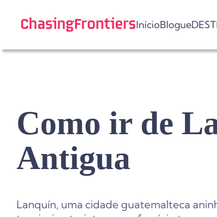
Skip
to
Início
Blogue
DEST
content
Como ir de L
Antigua
Lanquín, uma cidade guatemalteca aninh