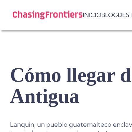
Skip
to
INICIO
BLOG
DES
content
Cómo llegar d
Antigua
Lanquín, un pueblo guatemalteco encla