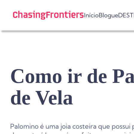
Skip
to
Início
Blogue
DEST
content
Como ir de P
de Vela
Palomino é uma joia costeira que possui