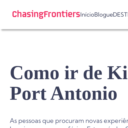
Skip
to
Início
Blogue
DEST
content
Como ir de Ki
Port Antonio
As pessoas que procuram novas experiên