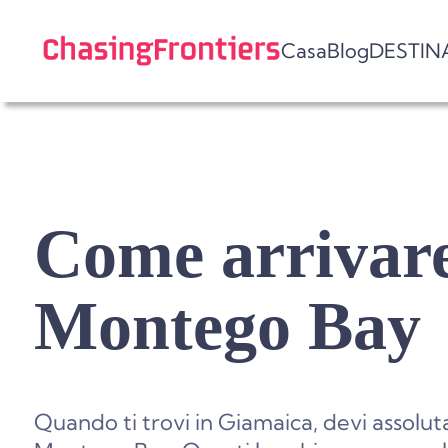
Skip
to
Casa
Blog
DESTIN
content
Come arrivare
Montego Bay
Quando ti trovi in Giamaica, devi assolu