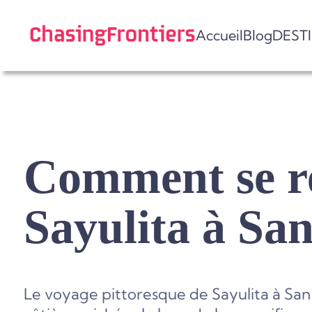
Skip
to
Accueil
Blog
DEST
content
Comment se r
Sayulita à Sa
Le voyage pittoresque de Sayulita à San