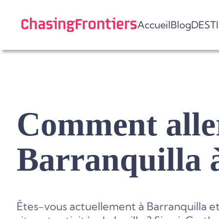
Skip
to
Accueil
Blog
DEST
content
Comment alle
Barranquilla 
Êtes-vous actuellement à Barranquilla et