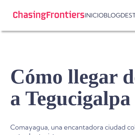
Skip
to
INICIO
BLOG
DES
content
Cómo llegar 
a Tegucigalpa
Comayagua, una encantadora ciudad colo