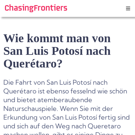
Skip
to
content
Wie kommt man von
San Luis Potosí nach
Querétaro?
Die Fahrt von San Luis Potosí nach
Querétaro ist ebenso fesselnd wie schön
und bietet atemberaubende
Naturschauspiele.
Wenn Sie mit der
Erkundung von San Luis Potosí fertig sind
und sich auf den Weg nach Queretaro
machen wollen, gibt es einige Dinge zu