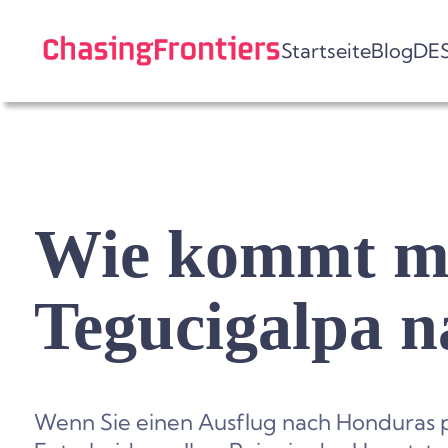
Skip
to
Startseite
Blog
DE
content
Wie kommt m
Tegucigalpa 
Wenn Sie einen Ausflug nach Honduras pla