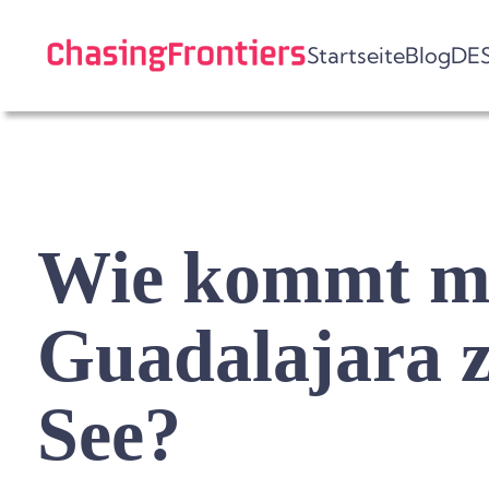
Skip
to
Startseite
Blog
DE
content
Wie kommt m
Guadalajara 
See?