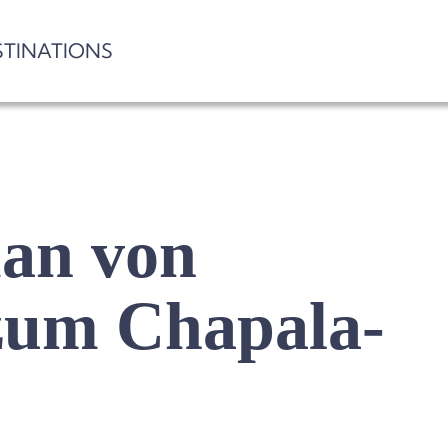
STINATIONS
an von
zum Chapala-