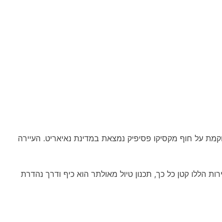
נות ביותר ממובן אחד. סן פנצ'ו, הממוקמת על חוף מקסיקו פסיפיק נמצאת במדינת נאיאריט. העיירה
ות הללו קטן כל כך, תכנון טיול מאולתר הוא כיף ודרך נהדרת