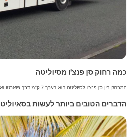
כמה רחוק סן פנצ'ו מסיוליטה
המרחק בין סן פנצ'ו לסיוליטה הוא בערך 7 ק"מ דרך פוארטו ואלארטה. המרחק הוא כל כך פחות כי הלוך ושוב עולה סביב 200 פזו.
הדברים הטובים ביותר לעשות בסאיוליט