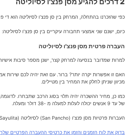
2 דרכים להגיע מסן פנצ'ו לסיוליטה
כפי שהזכרנו בהתחלה, המרחק בין סן פנצ'ו לסיוליטה הוא די פחות. עם מרחק של 7 ק"מ, נסיעה בין שני המקומות הללו אינה טרחה כלל. בכביש, 
כיום, ישנם שני אמצעי תחבורה עיקריים בין סן פנצ'ו לסיוליטה:
העברה פרטית מסן פנצ'ו לסיוליטה
למרות שמדובר בנסיעה למרחק קצר, ישנן מספר סיבות אישיות 
האם זו אפשרות יקרה יותר?
ברור. עם זאת יהיה לכם שירות אמין
מכיוון שניתן לחלק את המחיר בין מטיילים.
של עד 9 אנשים יכולה לעלות למעלה מ -38 דולר ומעלה.
העברות פרטיות מסן פנצ'ו (San Pancho) לסיוליטה (Sayulita) פועלות מדי יום. הנסיעה אורכת כרבע שעה והמחירים נעים סביב 19-38 דולר.
בדוק את לוח הזמנים והזמן את כרטיסי ההעברה הפרטיים שלך מס