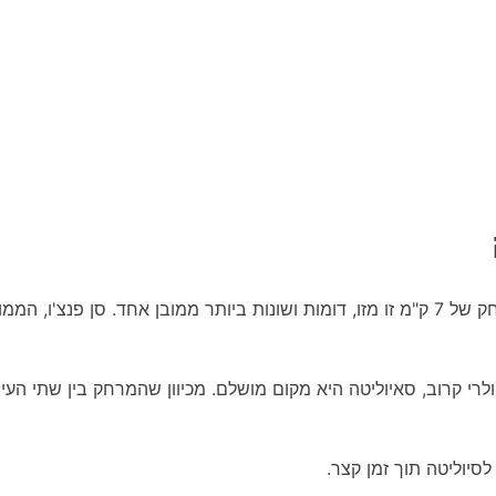
סן פנצ'ו (San Pancho) וסיוליטה (Sayulita), הממוקמות במרחק של 7 ק"מ זו מזו, דומות ושו
י קרוב, סאיוליטה היא מקום מושלם. מכיוון שהמרחק בין שתי העייר
סיוליטה תוך זמן קצר.