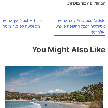
המקומיים עבור מזכרות.
Previous Article
כיצד להגיע
Next Article
איך להגיע
ניווט
מסיוליטה לנמל התעופה פוארטו
מסיוליטה לפונטה מיטה
ואלארטה
You Might Also Like