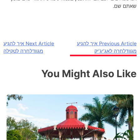
שאתם שם.
Previous Article
איך להגיע
Next Article
איך להגיע
ניווט
מגוודלחרה לאג'יג'יק
מגוודלחרה לטקילה
You Might Also Like