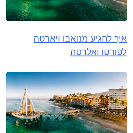
איך להגיע מנואבו ויארטה
לפורטו ואלרטה